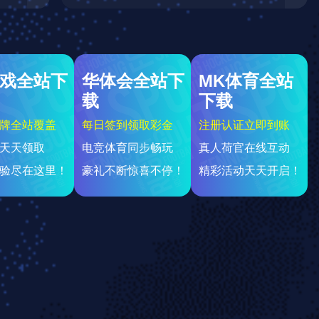
目前面临的挑战及其潜
节奏。在戈贝尔看来，
种缺乏不仅体现在进攻
与身体对抗时，他们往
置，势必会导致士气低
贝尔希望能激励队友们