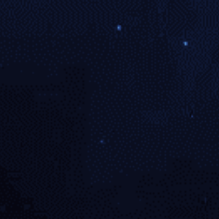
上一篇：
波罗在对阵维拉的比赛中展现超强…
热榜精选
#1
#2
普理查德：G7如同NCAA赛
哈登36
场胜者为王失
续7场面
2026-07-04
推荐
2026-06