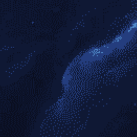
培养也是至关重要的一环。在高水平竞技体育中，心理状态往往
励机制，提高团队凝聚力，将有助于增强球员们面对困难时的不
，为球员提供支持与指导，让他们能够更好地应对压力。
进行系统性的恢复与调整，也是保持长期竞争力的重要组成部分
员都保持最佳状态，从而确保整个赛季都能发挥出色，实现既定
进策略
俱乐部管理层需制定明确的发展战略。从青训体系开始，加强年
队输送更多优秀人才。同时，引入先进的数据分析系统，通过数
整。这样不仅可以提高训练效率，还能帮助玩家及时发现自身不
赛或高校队伍建立合作关系，也是拓宽视野的重要方式。通过交
为自身发展注入新鲜血液。同时，也可加强国际化视野，加深对
务于本土篮球事业的发展。