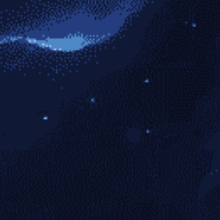
综上所述，通过多维
标，并为未来奠定坚
总结：
综上所述，在戈贝尔
两个方面共同构成了
球员以及提高整体团
随着时间推移，希望
更要目光放远，为长远