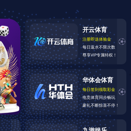
App
公司
体育
注册入口
简介
资讯
登录入口
赛事实时同步
口APP
为您带来高速、高清、稳定的观
端访问