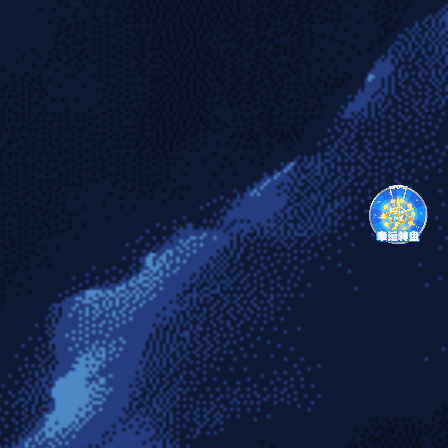
。
激烈的足球圈内，每一位
的一大打击。
虑其他选择，从而减少
为这意味着他的未来将
待。然而频繁受伤使得
接削弱球队竞争力。
，当他们看到自己喜爱
也为博格巴送上祝福，