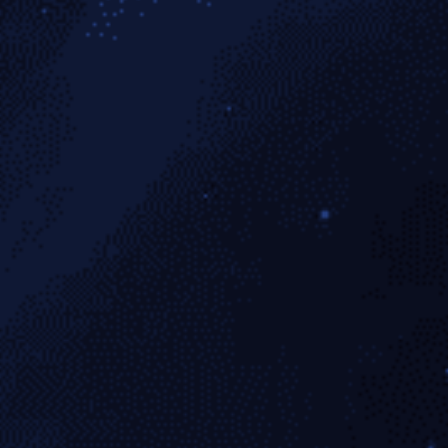
的时候找到光明，并继续追逐自己的梦想，不轻言放弃足球生活
言因伤病困扰而感到厌烦，并非仅仅是情绪宣泄，而是背后隐藏
的坚强意志，让人肃然起敬。虽然前路依旧荆棘密布，但凭借着
场，实现自我价值，为团队带来胜利。
一个更加强大的博格巴。在这段充满挑战与磨难的人生旅途中，
的人生态度。这段经历必将成为其人生的一部分，引领他走向更