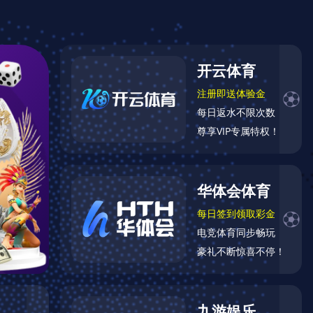
App
公司
体育
注册入口
简介
资讯
登录入口
赛事实时同步
口APP
为您带来高速、高清、稳定的观
端访问