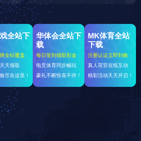
扎与坚持，以及他对未
伤痛让他产生了放弃足
的折磨，更是精神上的
上发光发热，但频繁受
己能力产生了动摇。
是否能够恢复时，这些
因屡次受伤，他不得不