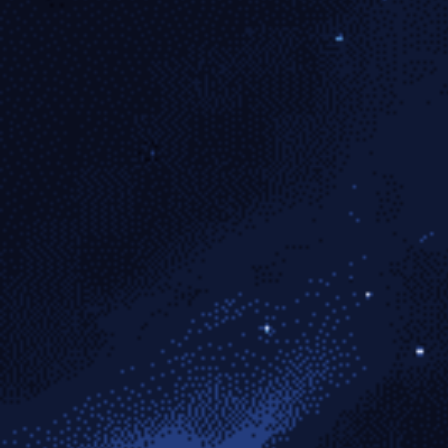
希望他能早日康复回
这种情感交织让博格
练团队及粉丝们寄予
力量。
4、面对困
尽管面临诸多挑战，
难。在专业医疗团队
辅导，以保持良好的
此外，他还尝试通过
者之间距离，让大家
白即使身处逆境，也
最后，在艰难岁月里